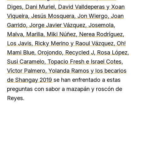
Diges, Dani Muriel, David Valldeperas y Xoan
Viqueira, Jesús Mosquera, Jon Wiergo, Joan
Garrido, Jorge Javier Vázquez, Josemola,
Malva, Marilia, Miki Núñez, Nerea Rodríguez,
Los Javis, Ricky Merino y Raoul Vázquez, Oh!
Mami Blue, Orojondo, Recycled J, Rosa López,
Susi Caramelo, Topacio Fresh e Israel Cotes,
Víctor Palmero, Yolanda Ramos y los becarios
de Shangay 2019
se han enfrentado a estas
preguntas con sabor a mazapán y roscón de
Reyes.