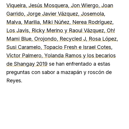
Viqueira, Jesús Mosquera, Jon Wiergo, Joan
Garrido, Jorge Javier Vázquez, Josemola,
Malva, Marilia, Miki Núñez, Nerea Rodríguez,
Los Javis, Ricky Merino y Raoul Vázquez, Oh!
Mami Blue, Orojondo, Recycled J, Rosa López,
Susi Caramelo, Topacio Fresh e Israel Cotes,
Víctor Palmero, Yolanda Ramos y los becarios
de Shangay 2019
se han enfrentado a estas
preguntas con sabor a mazapán y roscón de
Reyes.