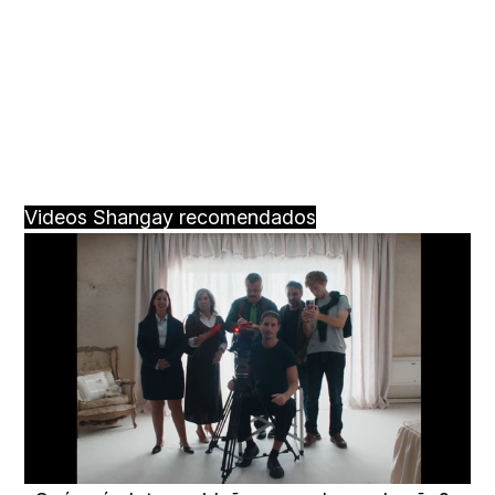
Videos Shangay recomendados
Loaded
:
Unmute
66.12%