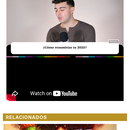
Loaded
:
Unmute
29.95%
RELACIONADOS