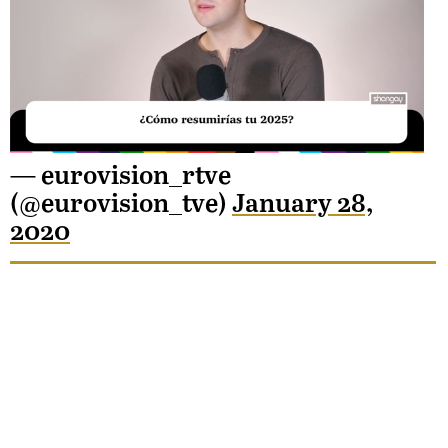
Unmute
— eurovision_rtve
(@eurovision_tve)
January 28,
Loaded
2020
:
29.95%