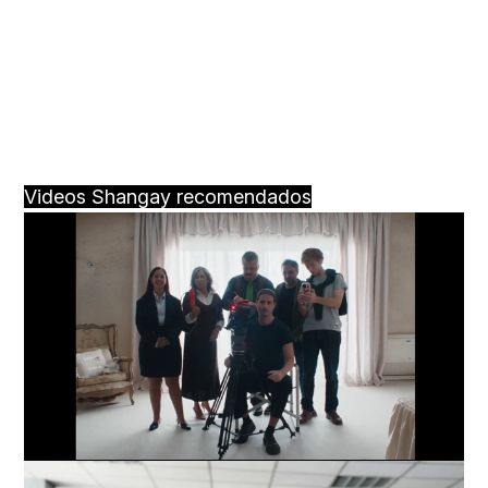
Videos Shangay recomendados
Loaded
:
Unmute
66.12%