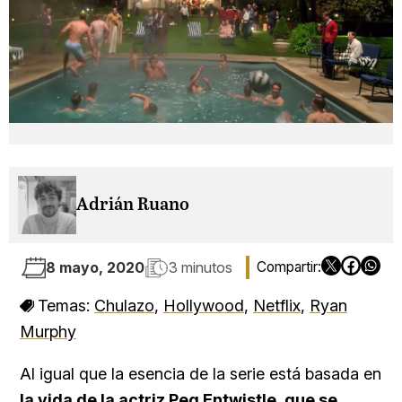
Adrián Ruano
8 mayo, 2020
3 minutos
Temas:
Chulazo
,
Hollywood
,
Netflix
,
Ryan
Murphy
Al igual que la esencia de la serie está basada en
la vida de la actriz Peg Entwistle, que se