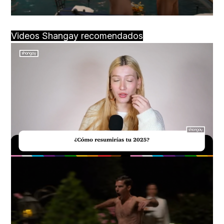
Videos Shangay recomendados
Loaded
:
Unmute
34.00%