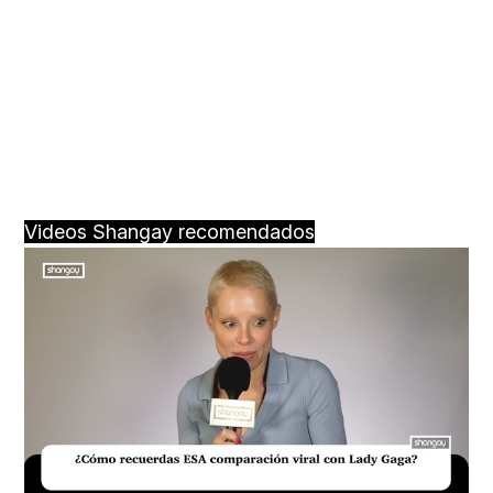
Videos Shangay recomendados
Loaded
:
Unmute