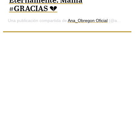
Eternamente. Mamá
#GRACIAS 💔
Una publicación compartida de
Ana_Obregon Oficial
(@ana_obregon_oficial) el