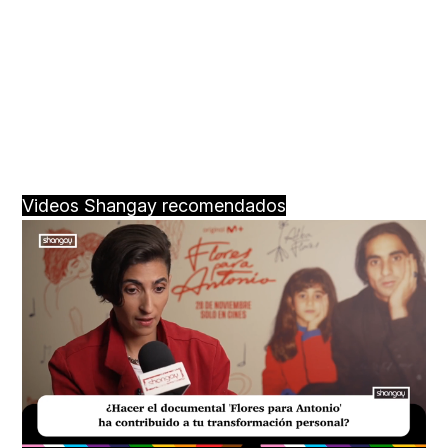
Videos Shangay recomendados
Loaded
:
Unmute
20.99%