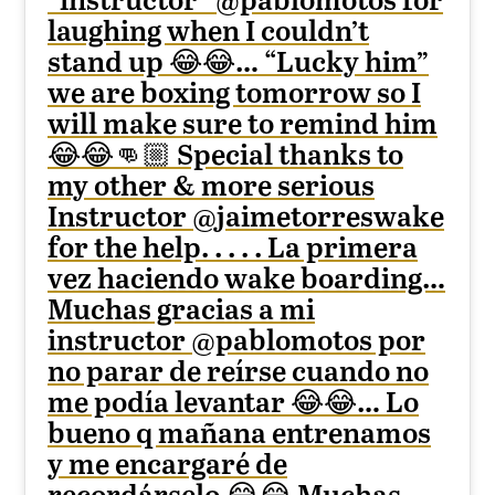
“instructor” @pablomotos for
laughing when I couldn’t
stand up 😂😂… “Lucky him”
we are boxing tomorrow so I
will make sure to remind him
😂😂👊🏼 Special thanks to
my other & more serious
Instructor @jaimetorreswake
for the help. . . . . La primera
vez haciendo wake boarding…
Muchas gracias a mi
instructor @pablomotos por
no parar de reírse cuando no
me podía levantar 😂😂… Lo
bueno q mañana entrenamos
y me encargaré de