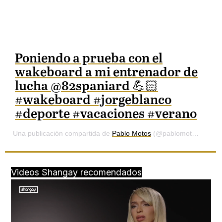
Poniendo a prueba con el
wakeboard a mi entrenador de
lucha @82spaniard 💪🏻
#wakeboard #jorgeblanco
#deporte #vacaciones #verano
Una publicación compartida de
Pablo Motos
(@pablomotos) el
22 
Videos Shangay recomendados