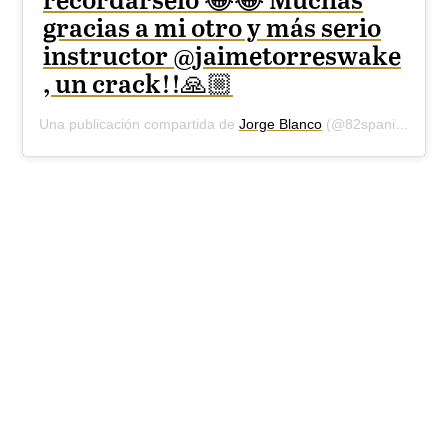
recordárselo 😂😂 Muchas
gracias a mi otro y más serio
instructor @jaimetorreswake
, un crack!!🙏🏼
Una publicación compartida de
Jorge Blanco
(@82spaniard) el
2