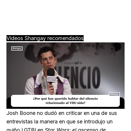
Videos Shangay recomendados
Loaded
:
Unmute
17.60%
Josh Boone no dudó en criticar en una de sus
entrevistas la manera en que se introdujo un
guiño LGTBI en
Star Wars: el ascenso de