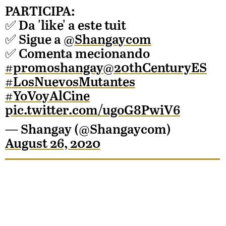
PARTICIPA:
✅ Da 'like' a este tuit
✅ Sigue a
@Shangaycom
✅ Comenta mecionando
#promoshangay
@20thCenturyES
#LosNuevosMutantes
#YoVoyAlCine
pic.twitter.com/ugoG8PwiV6
— Shangay (@Shangaycom)
August 26, 2020