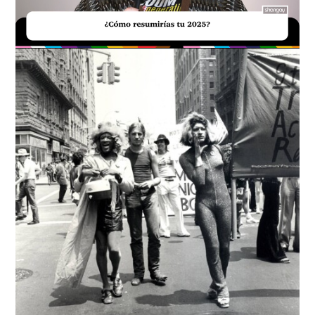
Loaded
:
Unmute
18.59%