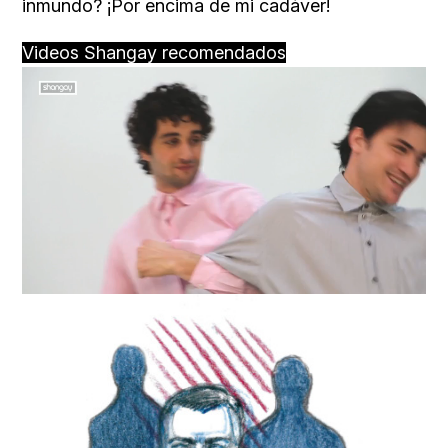
inmundo? ¡Por encima de mi cadáver!
Videos Shangay recomendados
Loaded
:
Unmute
91.74%