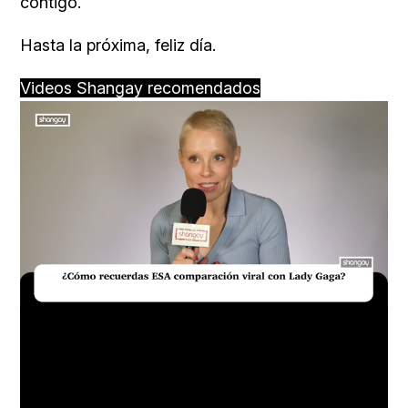
contigo.
Hasta la próxima, feliz día.
Videos Shangay recomendados
Loaded
:
Unmute
20.76%