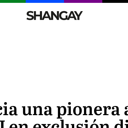
CELEBRITIES
SEXY
TENDENCIAS
VIAJE
ia una pionera 
 en exclusión d