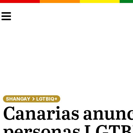
CULTURA
LGTBIQ+
ACTUALIDAD
SHANGAY
LGTBIQ+
Canarias anunc
personas LGTBI