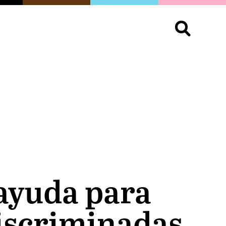
S
OPINIÓN
ORGULLO
LIVING
Buscar:
ayuda para
iscriminadas