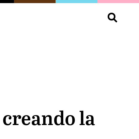
S
OPINIÓN
ORGULLO
LIVING
Buscar:
 creando la