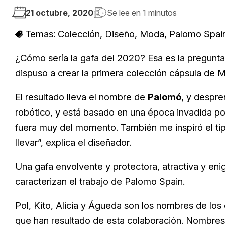
21 octubre, 2020
Se lee en
1 minutos
Temas:
Colección
,
Diseño
,
Moda
,
Palomo Spai
¿Cómo sería la gafa del 2020? Esa es la pregunta
dispuso a crear la primera colección cápsula de
M
El resultado lleva el nombre de
Palomó
, y despre
robótico, y está basado en una época invadida por
fuera muy del momento. También me inspiró el tipo 
llevar”, explica el diseñador.
Una gafa envolvente y protectora, atractiva y eni
caracterizan el trabajo de Palomo Spain.
Pol, Kito, Alicia y Águeda son los nombres de lo
que han resultado de esta colaboración. Nombre