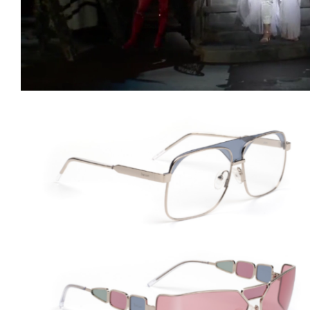
Loaded
:
Unmute
25.99%