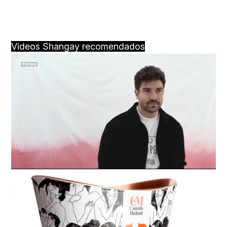
Videos Shangay recomendados
Loaded
:
Unmute
100.00%