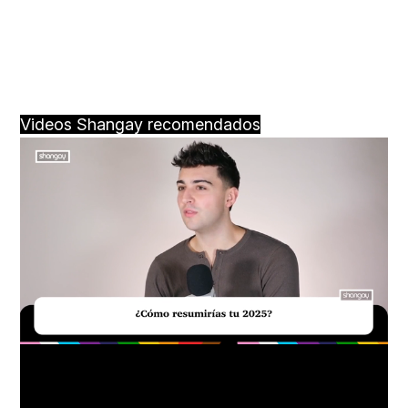
Videos Shangay recomendados
Loaded
:
Unmute
29.95%