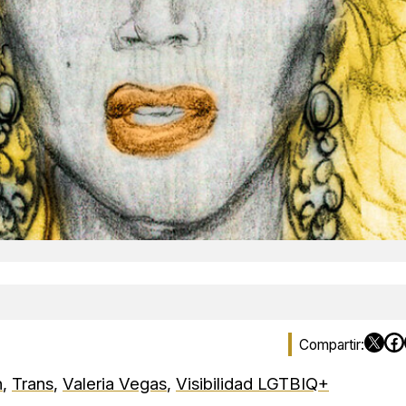
n
,
Trans
,
Valeria Vegas
,
Visibilidad LGTBIQ+