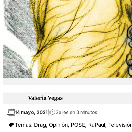
Valeria Vegas
14 mayo, 2021
Se lee en
3 minutos
Temas:
Drag
,
Opinión
,
POSE
,
RuPaul
,
Televisió