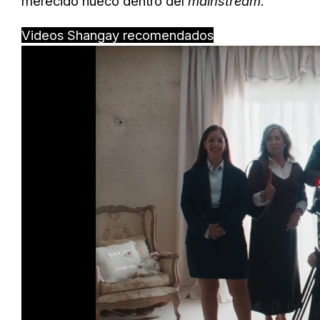
merecido hueco dentro del
mainstream
.
Videos Shangay recomendados