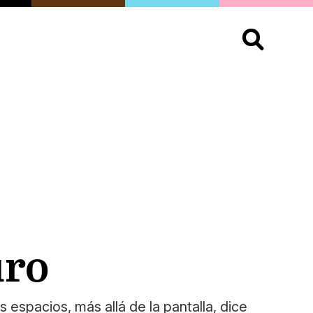
S
OPINIÓN
ORGULLO
LIVING
Buscar:
uro
espacios, más allá de la pantalla, dice