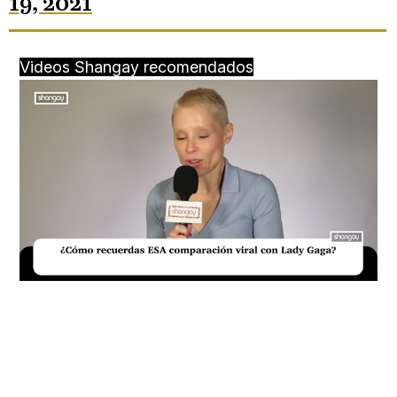
19, 2021
Videos Shangay recomendados
Loaded
:
Unmute
20.76%