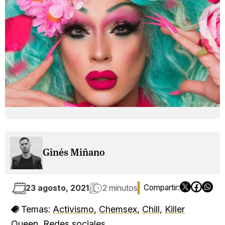
Ginés Miñano
23 agosto, 2021
2 minutos
Temas:
Activismo
,
Chemsex
,
Chill
,
Killer
Queen
,
Redes sociales