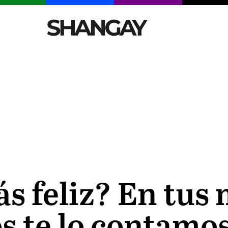
CELEBRITIES
SEXY
TENDENCIAS
VIAJE
s feliz? En tus 
os te lo contamo