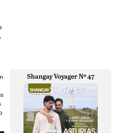
s
,
Shangay Voyager Nº 47
un
as
s
o