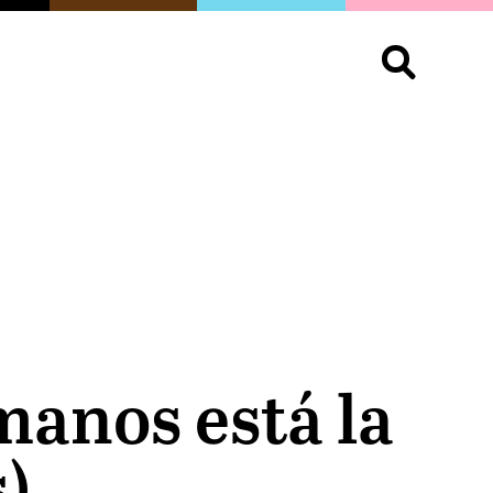
S
OPINIÓN
ORGULLO
LIVING
Buscar:
manos está la
s)