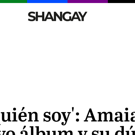
CELEBRITIES
SEXY
TENDENCIAS
VIAJE
uién soy': Amai
vo álbum y su d