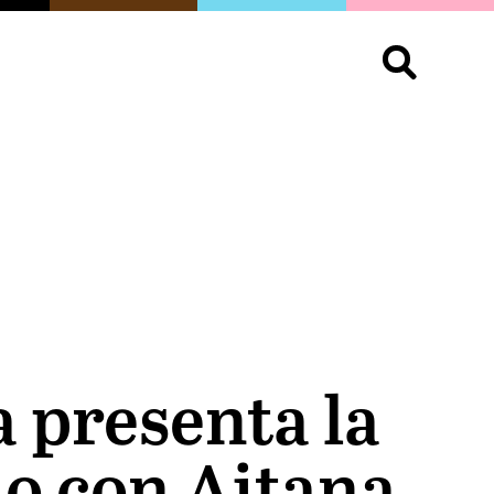
S
OPINIÓN
ORGULLO
LIVING
Buscar:
a presenta la
úo con Aitana