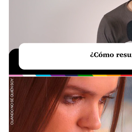
Loaded
:
Unmute
29.95%