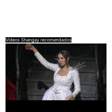
Videos Shangay recomendados
Loaded
:
Unmute
25.99%