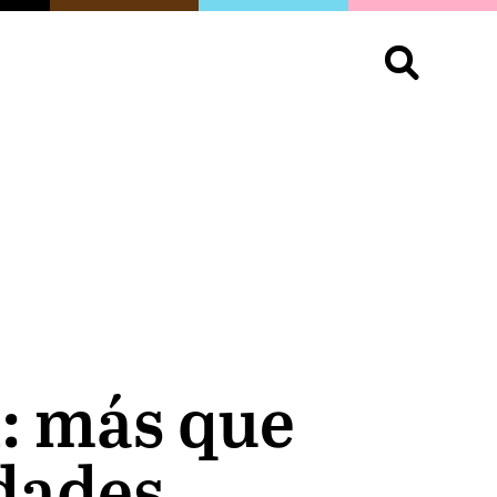
S
OPINIÓN
ORGULLO
LIVING
Buscar:
d: más que
idades