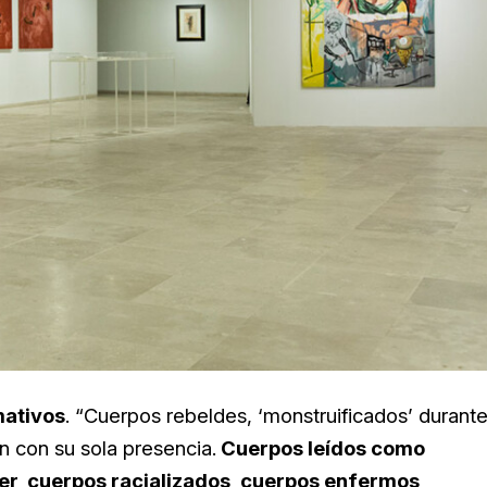
mativos
. “Cuerpos rebeldes, ‘monstruificados’ durant
n con su sola presencia.
Cuerpos leídos como
er, cuerpos racializados, cuerpos enfermos,