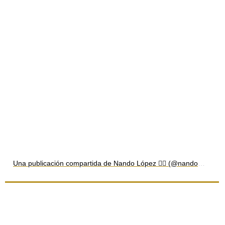
Una publicación compartida de Nando López 🏳️‍🌈 (@nandolopez_autor)