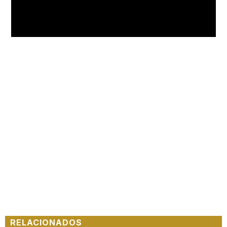
Loaded
:
Unmute
100.00%
RELACIONADOS