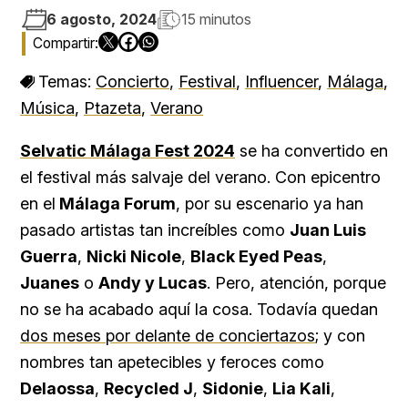
6 agosto, 2024
15 minutos
Temas:
Concierto
,
Festival
,
Influencer
,
Málaga
,
Música
,
Ptazeta
,
Verano
Selvatic Málaga Fest 2024
se ha convertido en
el festival más salvaje del verano. Con epicentro
en el
Málaga Forum
, por su escenario ya han
pasado artistas tan increíbles como
Juan Luis
Guerra
,
Nicki Nicole
,
Black Eyed Peas
,
Juanes
o
Andy y Lucas
. Pero, atención, porque
no se ha acabado aquí la cosa. Todavía quedan
dos meses por delante de conciertazos
; y con
nombres tan apetecibles y feroces como
Delaossa
,
Recycled J
,
Sidonie
,
Lia Kali
,