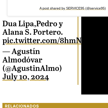
A post shared by SERVICE95 (@service95)
Dua Lipa,Pedro y
Alana S. Portero.
pic.twitter.com/8hmNcTKKjb
— Agustín
Almodóvar
(@AgustinAlmo)
July 10, 2024
RELACIONADOS