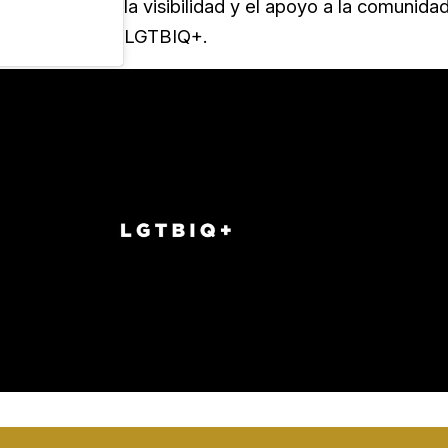
la visibilidad y el apoyo a la comunida
LGTBIQ+.
Loaded
:
Unmute
100.00%