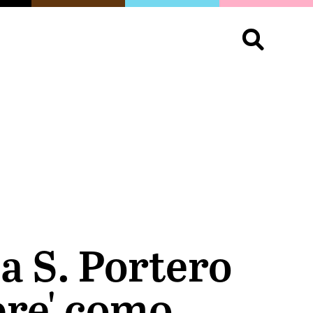
S
OPINIÓN
ORGULLO
LIVING
Buscar:
a S. Portero
bre' como