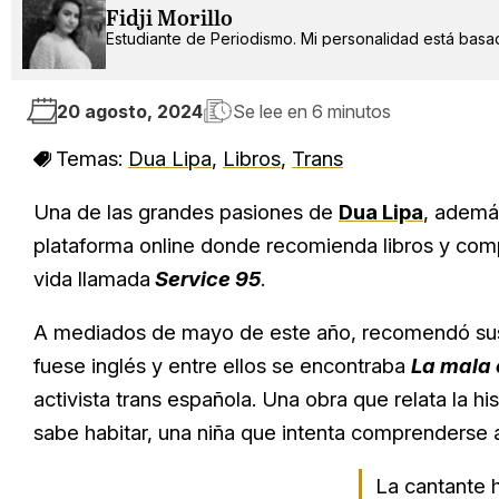
Fidji Morillo
Estudiante de Periodismo. Mi personalidad está basad
20 agosto, 2024
Se lee en
6 minutos
Temas:
Dua Lipa
,
Libros
,
Trans
Una de las grandes pasiones de
Dua Lipa
, además
plataforma online donde recomienda libros y compa
vida llamada
Service 95
.
A mediados de mayo de este año, recomendó sus se
fuese inglés y entre ellos se encontraba
La mala
activista trans española. Una obra que relata la h
sabe habitar, una niña que intenta comprenderse a
La cantante h