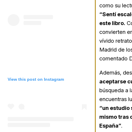
como su lectu
“Sentí escal
este libro.
Co
convierten en
vívido retrat
Madrid de lo
comentado D
Además, desc
View this post on Instagram
aceptarse cu
búsqueda a l
encuentras lu
“un estudio 
mismo tras 
España”
.