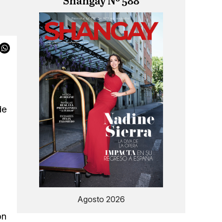
Shangay Nº 588
a
de
Agosto 2026
ón