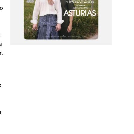
do
a
a
r.
o
a