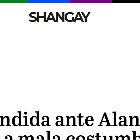
CELEBRITIES
SEXY
TENDENCIAS
VIAJE
ndida ante Alan
La mala costum