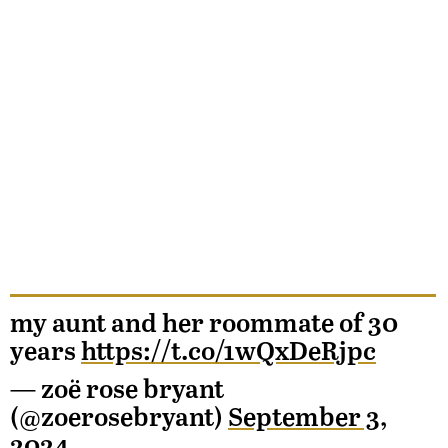
my aunt and her roommate of 30
years
https://t.co/1wQxDeRjpc
— zoë rose bryant
(@zoerosebryant)
September 3,
2024