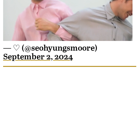
Unmute
— ♡ (@seohyungsmoore)
September 2, 2024
Loaded
:
91.74%