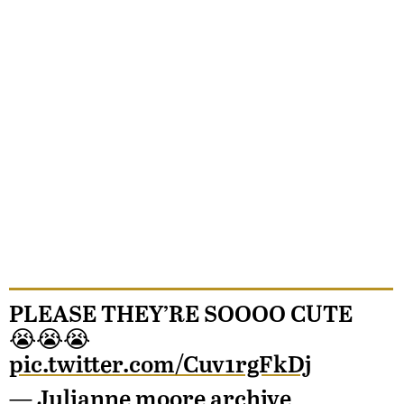
PLEASE THEY’RE SOOOO CUTE
😭😭😭
pic.twitter.com/Cuv1rgFkDj
— Julianne moore archive