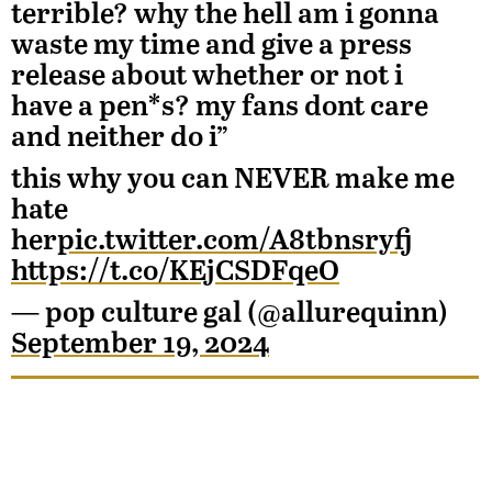
terrible? why the hell am i gonna
waste my time and give a press
release about whether or not i
have a pen*s? my fans dont care
and neither do i”
this why you can NEVER make me
hate
her
pic.twitter.com/A8tbnsryfj
https://t.co/KEjCSDFqeO
— pop culture gal (@allurequinn)
September 19, 2024