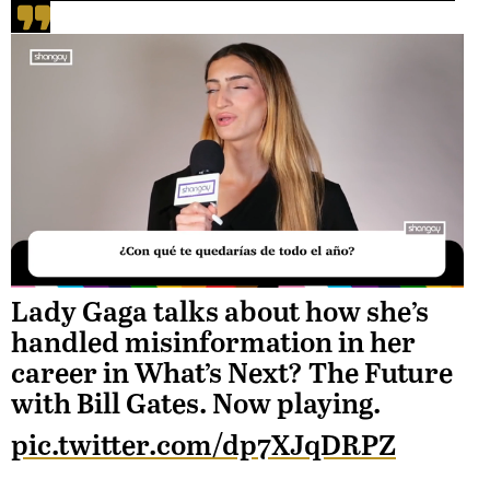
Unmute
Lady Gaga talks about how she’s
handled misinformation in her
Loaded
career in What’s Next? The Future
:
with Bill Gates. Now playing.
35.97%
pic.twitter.com/dp7XJqDRPZ