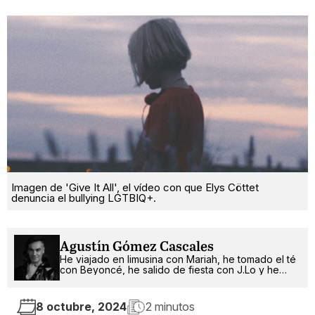
Imagen de 'Give It All', el vídeo con que Elys Cöttet
denuncia el bullying LGTBIQ+.
Agustín Gómez Cascales
He viajado en limusina con Mariah, he tomado el té
con Beyoncé, he salido de fiesta con J.Lo y he
pinchado con RuPaul. ¿Qué será lo próximo?
8 octubre, 2024
2 minutos