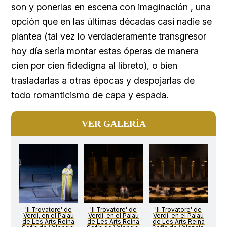
son y ponerlas en escena con imaginación , una
opción que en las últimas décadas casi nadie se
plantea (tal vez lo verdaderamente transgresor
hoy día sería montar estas óperas de manera
cien por cien fidedigna al libreto), o bien
trasladarlas a otras épocas y despojarlas de
todo romanticismo de capa y espada.
VER GALERÍA
'Il Trovatore' de
'Il Trovatore' de
'Il Trovatore' de
Verdi, en el Palau
Verdi, en el Palau
Verdi, en el Palau
de Les Arts Reina
de Les Arts Reina
de Les Arts Reina