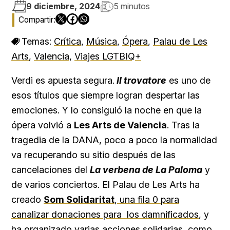
9 diciembre, 2024
5 minutos
Temas:
Crítica
,
Música
,
Ópera
,
Palau de Les
Arts
,
Valencia
,
Viajes LGTBIQ+
Verdi es apuesta segura.
Il trovatore
es uno de
esos títulos que siempre logran despertar las
emociones. Y lo consiguió la noche en que la
ópera volvió a
Les Arts de Valencia
. Tras la
tragedia de la DANA, poco a poco la normalidad
va recuperando su sitio después de las
cancelaciones del
La verbena de La Palom
a
y
de varios conciertos. El Palau de Les Arts ha
creado
Som Solidaritat
, una fila 0 para
canalizar donaciones para los damnificados
, y
ha organizado varias acciones solidarias, como