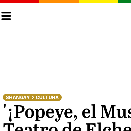
CULTURA
LGTBIQ+
ACTUALIDAD
SHANGAY
CULTURA
'¡Popeye, el Mu
Teatro de Elche