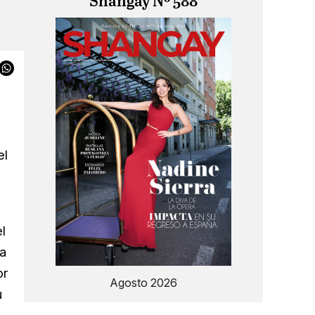
Shangay Nº 588
el
l
ia
or
Agosto 2026
u