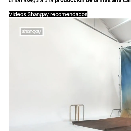
unión asegura una
producción de la más alta ca
Videos Shangay recomendados