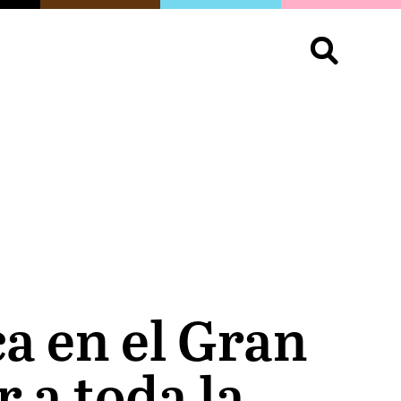
S
OPINIÓN
ORGULLO
LIVING
Buscar:
ca en el Gran
 a toda la