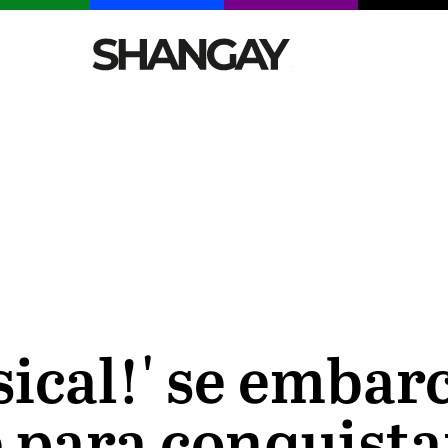
CELEBRITIES
SEXY
TENDENCIAS
VIAJE
sical!' se embar
 para conquistar