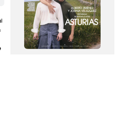
l
n
e