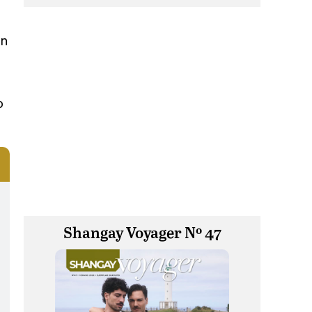
en
o
Shangay Voyager Nº 47