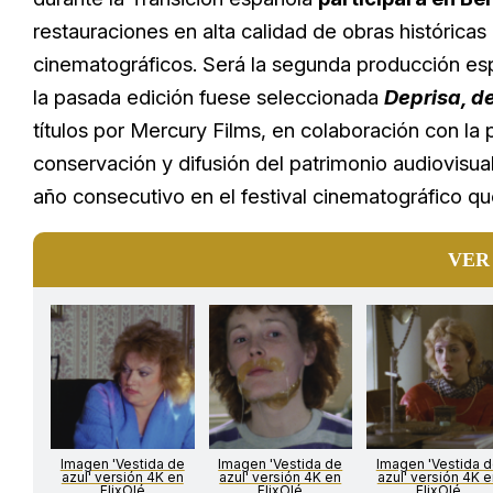
restauraciones en alta calidad de obras histórica
cinematográficos. Será la segunda producción esp
la pasada edición fuese seleccionada
Deprisa, d
títulos por Mercury Films, en colaboración con la 
conservación y difusión del patrimonio audiovisua
año consecutivo en el festival cinematográfico qu
VER
Imagen 'Vestida de
Imagen 'Vestida de
Imagen 'Vestida 
azul' versión 4K en
azul' versión 4K en
azul' versión 4K e
FlixOlé
FlixOlé
FlixOlé