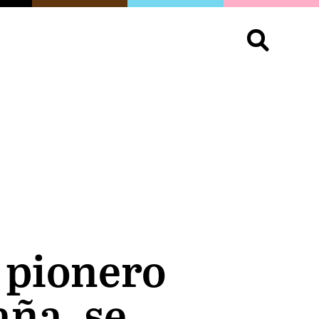
S
OPINIÓN
ORGULLO
LIVING
Buscar:
l pionero
aña, se