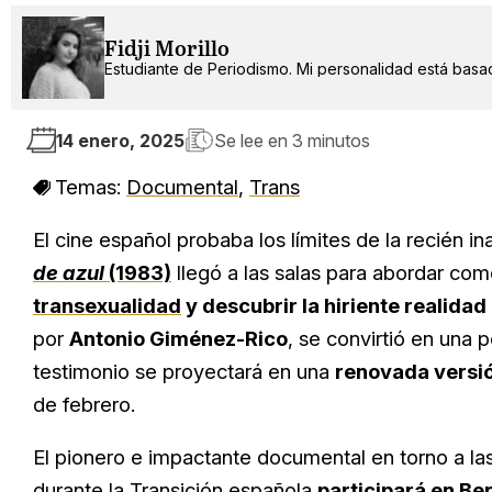
Fidji Morillo
Estudiante de Periodismo. Mi personalidad está basad
14 enero, 2025
Se lee en
3 minutos
Temas:
Documental
,
Trans
El cine español probaba los límites de la recién
de azul
(1983)
llegó a las salas para abordar co
transexualidad
y descubrir la hiriente realida
por
Antonio Giménez-Rico
, se convirtió en una 
testimonio se proyectará en una
renovada versión
de febrero.
El pionero e impactante documental en torno a las
durante la Transición española
participará en Ber