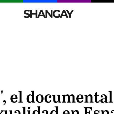
CELEBRITIES
SEXY
TENDENCIAS
VIAJE
l', el documenta
xualidad en Esp