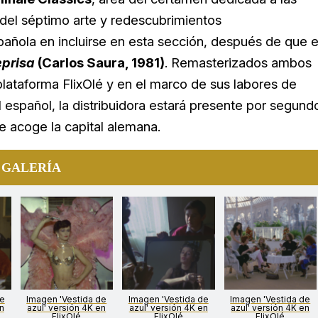
s del séptimo arte y redescubrimientos
añola en incluirse en esta sección, después de que 
eprisa
(Carlos Saura, 1981)
. Remasterizados ambos
plataforma FlixOlé y en el marco de sus labores de
l español, la distribuidora estará presente por segund
e acoge la capital alemana.
 GALERÍA
de
Imagen 'Vestida de
Imagen 'Vestida de
Imagen 'Vestida de
n
azul' versión 4K en
azul' versión 4K en
azul' versión 4K en
FlixOlé
FlixOlé
FlixOlé