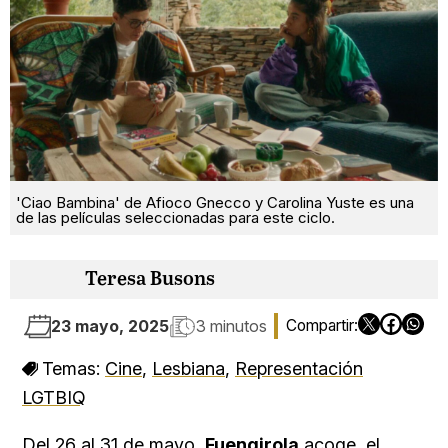
'Ciao Bambina' de Afioco Gnecco y Carolina Yuste es una
de las películas seleccionadas para este ciclo.
Teresa Busons
23 mayo, 2025
3 minutos
Temas:
Cine
,
Lesbiana
,
Representación
LGTBIQ
Del 26 al 31 de mayo,
Fuengirola
acoge el