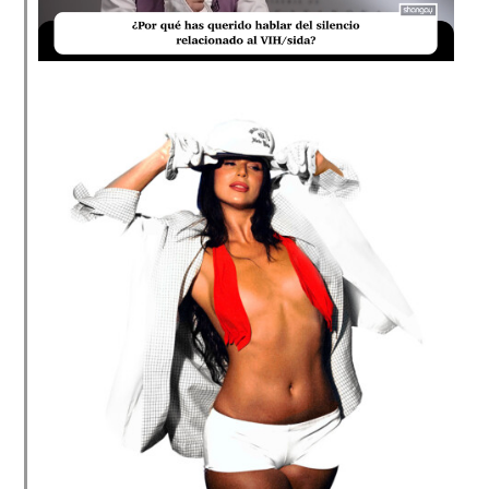
Loaded
:
Unmute
17.60%