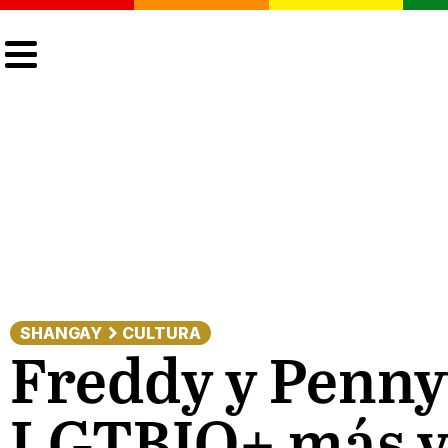
CULTURA
LGTBIQ+
ACTUALIDAD
SHANGAY
CULTURA
Freddy y Penny
LGTBIQ+ más vir