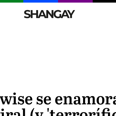
CELEBRITIES
SEXY
TENDENCIAS
VIAJE
wise se enamora
al (y 'terrorífic