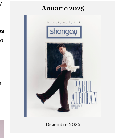
y
Anuario 2025
,
os
mo
r
Diciembre 2025