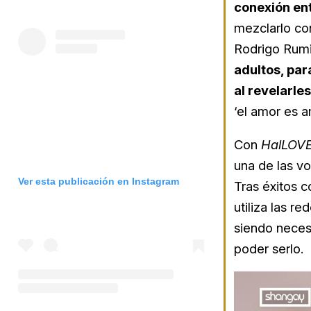
conexión ent
mezclarlo co
Rodrigo Rumi 
adultos, par
al revelarle
‘el amor es a
Con
HalLOV
una de las v
Ver esta publicación en Instagram
Tras éxitos
utiliza las r
siendo necesa
poder serlo.