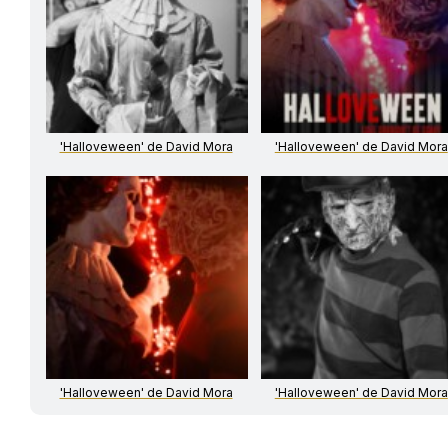
'Halloveween' de David Mora
'Halloveween' de David Mora
'Halloveween' de David Mora
'Halloveween' de David Mora