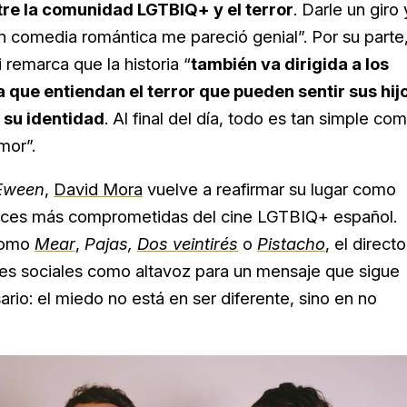
re la comunidad LGTBIQ+ y el terror
. Darle un giro 
n comedia romántica me pareció genial”. Por su parte
remarca que la historia “
también va dirigida a los
a que entiendan el terror que pueden sentir sus hij
s su identidad
. Al final del día, todo es tan simple co
mor”.
Eween
,
David Mora
vuelve a reafirmar su lugar como
oces más comprometidas del cine LGTBIQ+ español.
 como
Mear
,
Pajas,
Dos veintirés
o
Pistacho
, el directo
edes sociales como altavoz para un mensaje que sigue
rio: el miedo no está en ser diferente, sino en no