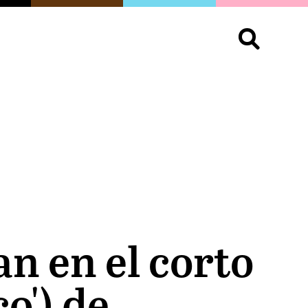
S
OPINIÓN
ORGULLO
LIVING
Buscar:
n en el corto
o') de