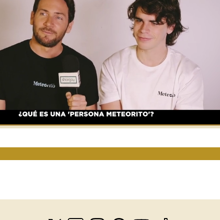
Loaded
:
Unmute
100.00%