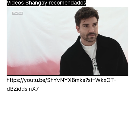
Videos Shangay recomendados
Loaded
:
Unmute
100.00%
https://youtu.be/ShYvNYX8mks?si=WkxOT-
dBZiddsmX7