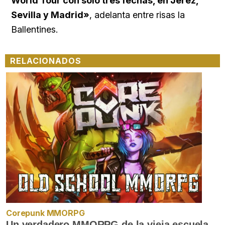
World Tour con solo tres fechas, en Jerez,
Sevilla y Madrid»
, adelanta entre risas la
Ballentines.
RELACIONADOS
Corepunk MMORPG
Un verdadero MMORPG de la vieja escuela