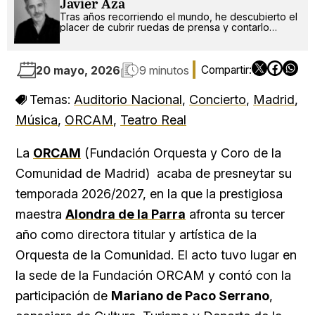
Javier Aza
Tras años recorriendo el mundo, he descubierto el
placer de cubrir ruedas de prensa y contarlo
corriendo desde casa. Eso sí, aviso: disfruto
especialmente cuando luego hay desayuno o
aperitivo para escribir más feliz...
20 mayo, 2026
9 minutos
Temas:
Auditorio Nacional
,
Concierto
,
Madrid
,
Música
,
ORCAM
,
Teatro Real
La
ORCAM
(Fundación Orquesta y Coro de la
Comunidad de Madrid) acaba de presneytar su
temporada 2026/2027, en la que la prestigiosa
maestra
Alondra de la Parra
afronta su tercer
año como directora titular y artística de la
Orquesta de la Comunidad. El acto tuvo lugar en
la sede de la Fundación ORCAM y contó con la
participación de
Mariano de Paco Serrano
,