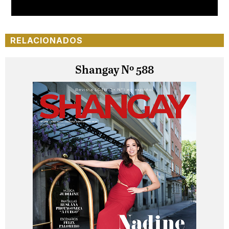
Loaded
:
Unmute
100.00%
RELACIONADOS
Shangay Nº 588