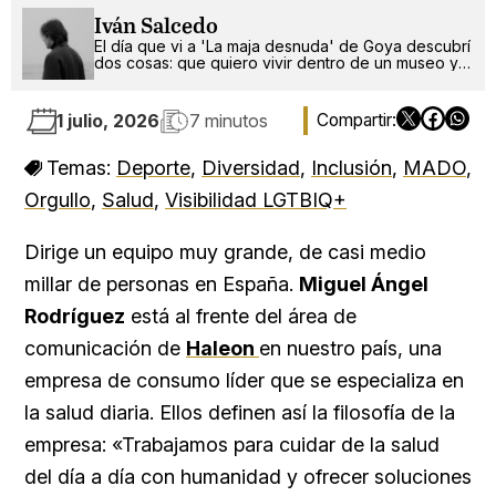
Iván Salcedo
El día que vi a 'La maja desnuda' de Goya descubrí
dos cosas: que quiero vivir dentro de un museo y
que soy gay.
1 julio, 2026
7 minutos
Temas:
Deporte
,
Diversidad
,
Inclusión
,
MADO
,
Orgullo
,
Salud
,
Visibilidad LGTBIQ+
Dirige un equipo muy grande, de casi medio
millar de personas en España.
Miguel Ángel
Rodríguez
está al frente del área de
comunicación de
Haleon
en nuestro país, una
empresa de consumo líder que se especializa en
la salud diaria. Ellos definen así la filosofía de la
empresa: «Trabajamos para cuidar de la salud
del día a día con humanidad y ofrecer soluciones