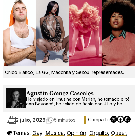
Chico Blanco, La GG, Madonna y Sekou, representades.
Agustín Gómez Cascales
He viajado en limusina con Mariah, he tomado el té
con Beyoncé, he salido de fiesta con J.Lo y he
pinchado con RuPaul. ¿Qué será lo próximo?
2 julio, 2026
5 minutos
Temas:
Gay
,
Música
,
Opinión
,
Orgullo
,
Queer
,