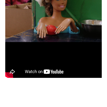
Loaded
:
Unmute
45.22%