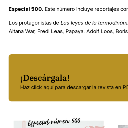
Especial 500.
Este número incluye reportajes con
Los protagonistas de
Las leyes de la termodinám
Aitana War, Fredi Leas, Papaya, Adolf Loos, Bori
¡Descárgala!
Haz click aquí para descargar la revista en 