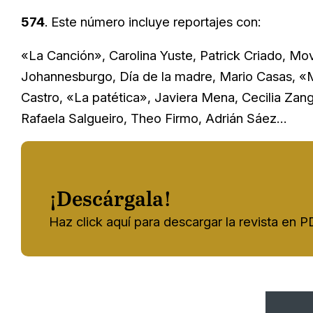
574
. Este número incluye reportajes con:
«La Canción», Carolina Yuste, Patrick Criado, Mov
Johannesburgo, Día de la madre, Mario Casas, «M
Castro, «La patética», Javiera Mena, Cecilia Zan
Rafaela Salgueiro, Theo Firmo, Adrián Sáez…
¡Descárgala!
Haz click aquí para descargar la revista en 