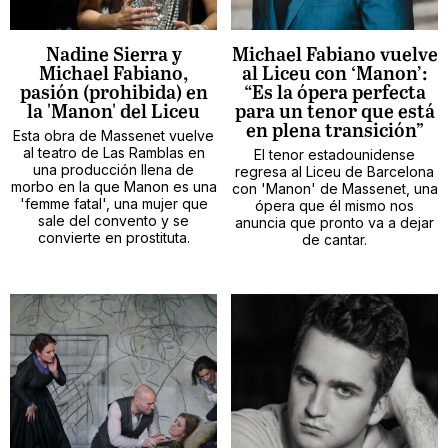
Nadine Sierra y
Michael Fabiano vuelve
Michael Fabiano,
al Liceu con ‘Manon’:
pasión (prohibida) en
“Es la ópera perfecta
la 'Manon' del Liceu
para un tenor que está
en plena transición”
Esta obra de Massenet vuelve
al teatro de Las Ramblas en
El tenor estadounidense
una producción llena de
regresa al Liceu de Barcelona
morbo en la que Manon es una
con 'Manon' de Massenet, una
'femme fatal', una mujer que
ópera que él mismo nos
sale del convento y se
anuncia que pronto va a dejar
convierte en prostituta.
de cantar.