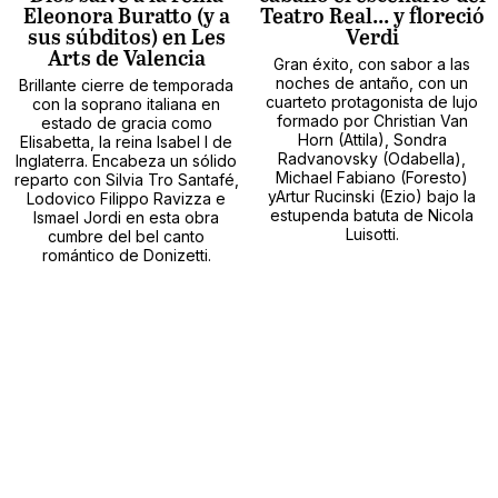
Eleonora Buratto (y a
Teatro Real... y floreció
sus súbditos) en Les
Verdi
Arts de Valencia
Gran éxito, con sabor a las
noches de antaño, con un
Brillante cierre de temporada
cuarteto protagonista de lujo
con la soprano italiana en
formado por Christian Van
estado de gracia como
Horn (Attila), Sondra
Elisabetta, la reina Isabel I de
Radvanovsky (Odabella),
Inglaterra. Encabeza un sólido
Michael Fabiano (Foresto)
reparto con Silvia Tro Santafé,
yArtur Rucinski (Ezio) bajo la
Lodovico Filippo Ravizza e
estupenda batuta de Nicola
Ismael Jordi en esta obra
Luisotti.
cumbre del bel canto
romántico de Donizetti.