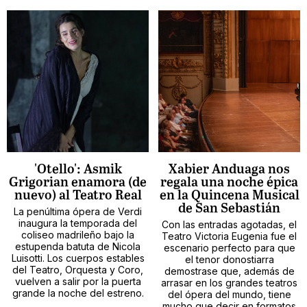
'Otello': Asmik
Xabier Anduaga nos
Grigorian enamora (de
regala una noche épica
nuevo) al Teatro Real
en la Quincena Musical
de San Sebastián
La penúltima ópera de Verdi
inaugura la temporada del
Con las entradas agotadas, el
coliseo madrileño bajo la
Teatro Victoria Eugenia fue el
estupenda batuta de Nicola
escenario perfecto para que
Luisotti. Los cuerpos estables
el tenor donostiarra
del Teatro, Orquesta y Coro,
demostrase que, además de
vuelven a salir por la puerta
arrasar en los grandes teatros
grande la noche del estreno.
del ópera del mundo, tiene
mucho que decir en formatos