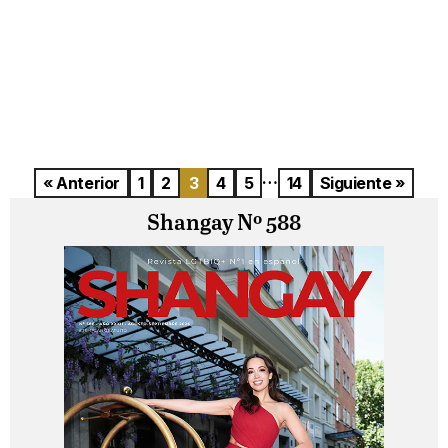
…
« Anterior
1
2
3
4
5
14
Siguiente »
Shangay Nº 588