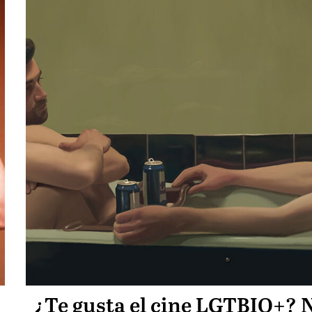
¿Te gusta el cine LGTBIQ+? 