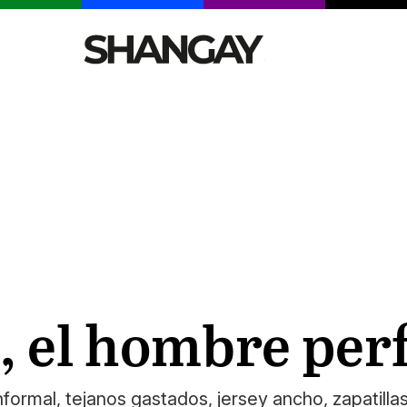
CELEBRITIES
SEXY
TENDENCIAS
VIAJE
, el hombre per
nformal, tejanos gastados, jersey ancho, zapatilla