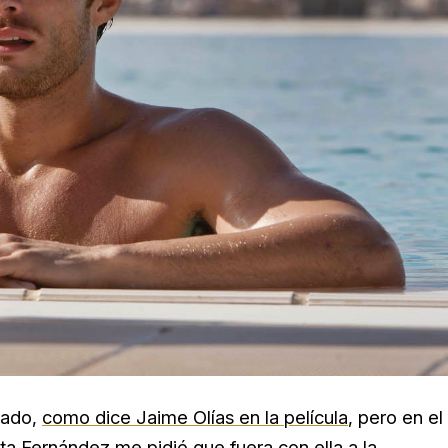
 lado,
como dice Jaime Olías en la película
, pero en el
ota Fernández me pidió que fuera con ella a la