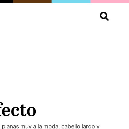
S
OPINIÓN
ORGULLO
LIVING
Buscar:
fecto
s planas muy a la moda, cabello largo y