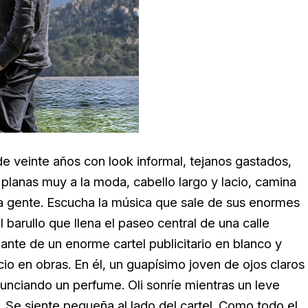
de veinte años con look informal, tejanos gastados,
s planas muy a la moda, cabello largo y lacio, camina
la gente. Escucha la música que sale de sus enormes
l barullo que llena el paseo central de una calle
lante de un enorme cartel publicitario en blanco y
cio en obras. En él, un guapísimo joven de ojos claros
nunciando un perfume. Oli sonríe mientras un leve
. Se siente pequeña al lado del cartel. Como todo el