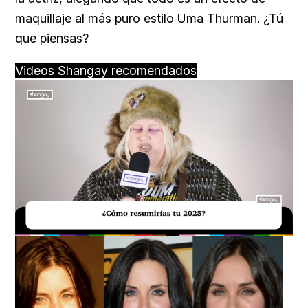
maquillaje al más puro estilo Uma Thurman. ¿Tú
que piensas?
Videos Shangay recomendados
Loaded
:
Unmute
18.59%