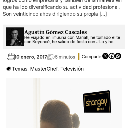
logros como empresaria y también de la manera en
que ha ido diversificando su actividad profesional.
Son veinticinco años dirigiendo su propia […]
Agustín Gómez Cascales
He viajado en limusina con Mariah, he tomado el té
con Beyoncé, he salido de fiesta con J.Lo y he
pinchado con RuPaul. ¿Qué será lo próximo?
10 enero, 2017
6 minutos
Temas:
MasterChef
,
Televisión