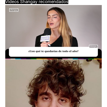
Videos Shangay recomendados
Loaded
:
Unmute
39.56%