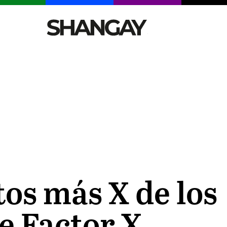
CELEBRITIES
SEXY
TENDENCIAS
VIAJE
otos más X de los
e Factor X