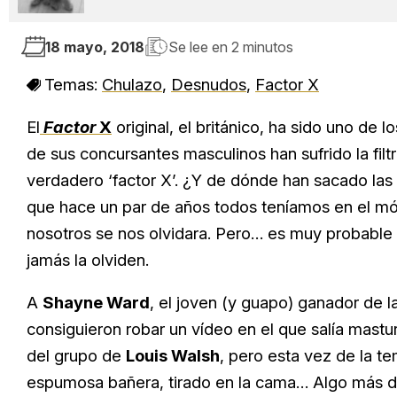
18 mayo, 2018
Se lee en
2 minutos
Temas:
Chulazo
,
Desnudos
,
Factor X
El
Factor
X
original, el británico, ha sido uno de l
de sus concursantes masculinos han sufrido la fil
verdadero ‘factor X’. ¿Y de dónde han sacado las
que hace un par de años todos teníamos en el mó
nosotros se nos olvidara. Pero… es muy probable qu
jamás la olviden.
A
Shayne Ward
, el joven (y guapo) ganador de 
consiguieron robar un vídeo en el que salía mas
del grupo de
Louis Walsh
, pero esta vez de la te
espumosa bañera, tirado en la cama… Algo más di